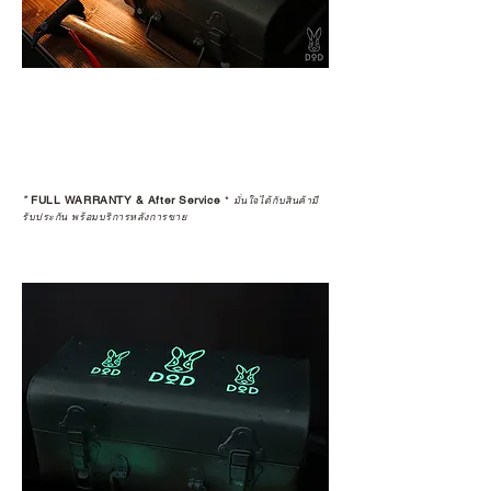
*
FULL WARRANTY & After Service
*
มั่นใจได้กับสินค้ามี
รับประกัน พร้อมบริการหลังการขาย