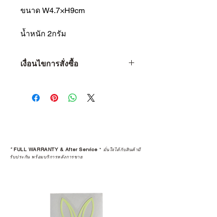
ขนาด W4.7×H9cm
น้ำหนัก 2กรัม
เงื่อนไขการสั่งซื้อ
เงื่อนไขการสั่งซื้อ
1 • จำกัดจำนวน 1 ท่าน ต่อ 1 ชิ้น
เท่านั้น
2 • หากพบว่าลูกค้าท่านใด ซื้อสินค้า
ไปเพื่อทำการขายต่อ (Resell) จะถือ
เป็นว่าการรับประกันสินค้านั้นๆ สิ้นสุด
ลง
*
FULL WARRANTY & After Service
*
มั่นใจได้กับสินค้ามี
3 • การ Resell (พ่อค้า-แม่ค้า) สินค้าที่
รับประกัน พร้อมบริการหลังการขาย
ซื้อผ่านเว็บไซต์ จะถูกคืนเงินกลับไป
ทางบัญชีเดิม โดยจะถูกทำการหักค่า
ธรรมเนียม 5% และใช้เวลาทำ
รายการ 15 วัน
4 • สินค้าใดๆ ก็ตามที่ซื้อจากการ