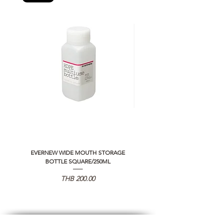
EVERNEW WIDE MOUTH STORAGE
5050 WORKSHOP SILICON C
BOTTLE SQUARE/250ML
REMOTE CONTROLLER 2.0
Price
THB 200.00