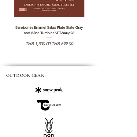
Barebones Enamel Salad Plate Slate Gray
NANGA Canyon Rope Long 
and Wine Tumbler SET-8Aug26
Regular Price
Sale Price
Regular Price
THB 1,330.00
THB 699.00
THB 1,890.00
OUTDOOR GEAR :