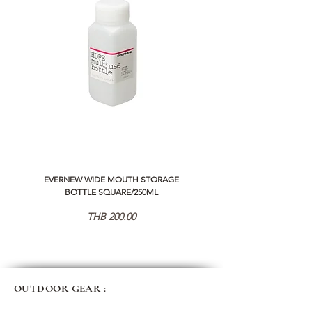
EVERNEW WIDE MOUTH STORAGE
5050 WORKSHOP SILICON C
BOTTLE SQUARE/250ML
REMOTE CONTROLLER 2.0
Price
THB 200.00
OUTDOOR GEAR :