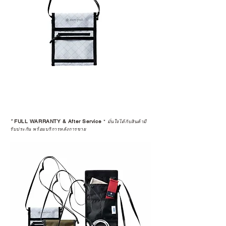
*
FULL WARRANTY & After Service
*
มั่นใจได้กับสินค้ามี
รับประกัน พร้อมบริการหลังการขาย