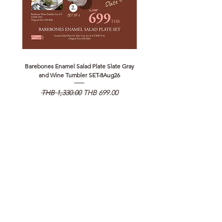
Barebones Enamel Salad Plate Slate Gray
NANGA Canyon Rope Long 
and Wine Tumbler SET-8Aug26
Regular Price
Sale Price
Regular Price
THB 1,330.00
THB 699.00
THB 1,890.00