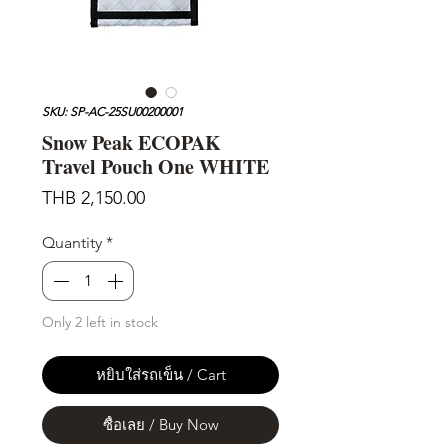
SKU: SP-AC-25SU00200001
Snow Peak ECOPAK
Travel Pouch One WHITE
Price
THB 2,150.00
Quantity
*
Only 2 left in stock
หยิบใส่รถเข็น / Cart
ซื้อเลย / Buy Now