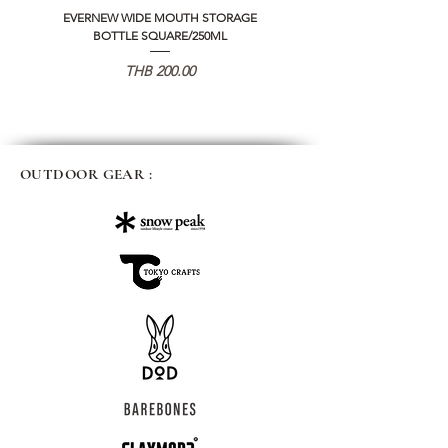
EVERNEW WIDE MOUTH STORAGE
5050 WORKSHOP SILICON C
BOTTLE SQUARE/250ML
REMOTE CONTROLLER 2.0
Price
THB 200.00
OUTDOOR GEAR :