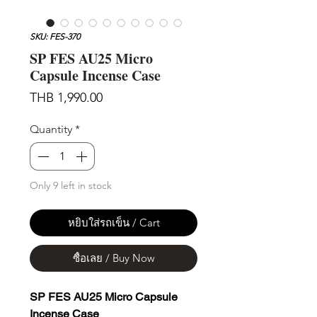
SKU: FES-370
SP FES AU25 Micro
Capsule Incense Case
Price
THB 1,990.00
Quantity
*
Only 9 left in stock
หยิบใส่รถเข็น / Cart
ซื้อเลย / Buy Now
SP FES AU25 Micro Capsule
Incense Case