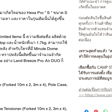
ให้คำแนะนำ การดูแล
เกิดขึ้นในอนาคต
ับมาเกิดใหม่ของ Hexa Pro " S " ขนาด S
ก่อนตัดสินใจซื้อสิ
นตามหา และราคาในรุ่นเดิมนั้นได้สูงขึ้น
ทุกครั้งว่า ร้านค้าที่
สินค้าจากตัวแทนจำหน
ให้คุณมั่นใจได้ว่าสิน
Limited Items นี้ ความพิเศษคือ ผลิตด้วย
ต่อเนื่อง
stop และน้ำหนักที่เบา 1.7kg. สามารถใช้
ทุกหลัง สำหรับใครที่มี Minute Dome
เพราะสุดท้ายแล้ว “คว
บ ทราปหลังนี้ผลิตขึ้นมาจำนวนจำกัด
ทำให้การลงทุนในอุปกร
tems อย่าง Land Breeze Pro. Air DUO ก็
เลือกซื้อกับ CAMP S
ได้รับการแต่งตั้ง เพื่
ประสบการณ์ที่สมบู
 (Forked 10m x 2, 3m x 4), Pole Case,
อ่านต่อเรื่องการรับปร
>>
https://www.cam
pe Tensioner (Forked 10m x 2, 3m x 4),