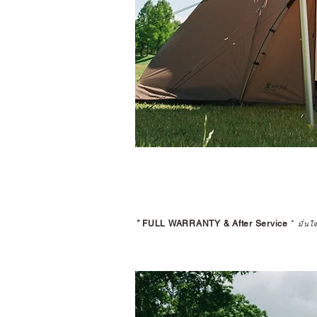
*
FULL WARRANTY & After Service
*
มั่นใ