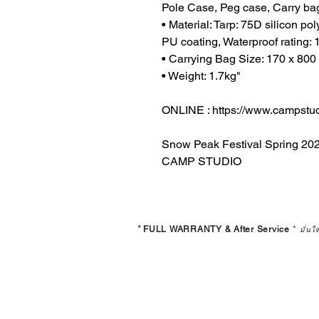
Pole Case, Peg case, Carry ba
• Material: Tarp: 75D silicon po
PU coating, Waterproof rating
• Carrying Bag Size: 170 x 80
• Weight: 1.7kg"
ONLINE : https://www.campstud
Snow Peak Festival Spring 20
CAMP STUDIO
*
FULL WARRANTY & After Service
*
มั่นใ