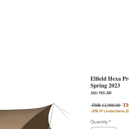
AND
SNOW PEAK
DoD
BAREBONES
CAMP Blog
HOTEL
ค้นหาสิน
Elfield Hexa Pr
Spring 2023
SKU: FES-330
Reg
TH
 THB 13,900.00 
Pri
-20% SP Limited Items 20
Quantity
*