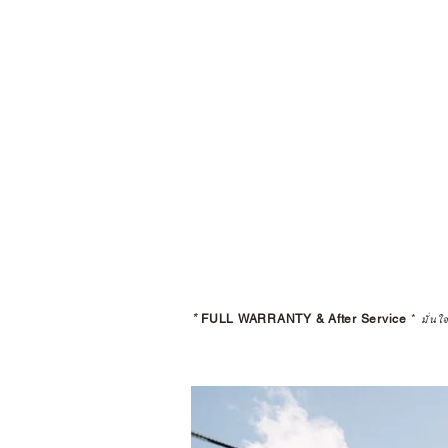
*
FULL WARRANTY & After Service
*
มั่นใ