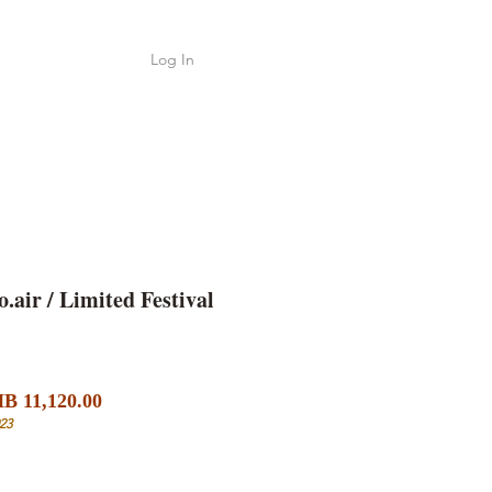
Log In
Shop
ค้า
o.air / Limited Festival
Sale
ular
B 11,120.00
Price
ce
23