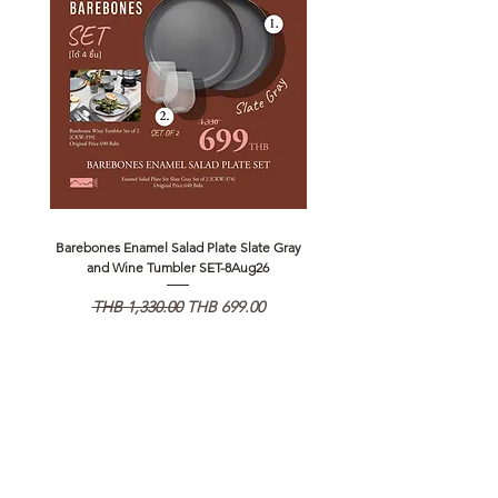
Barebones Enamel Salad Plate Slate Gray
NANGA Canyon Rope Long 
and Wine Tumbler SET-8Aug26
Regular Price
Sale Price
Regular Price
THB 1,330.00
THB 699.00
THB 1,890.00