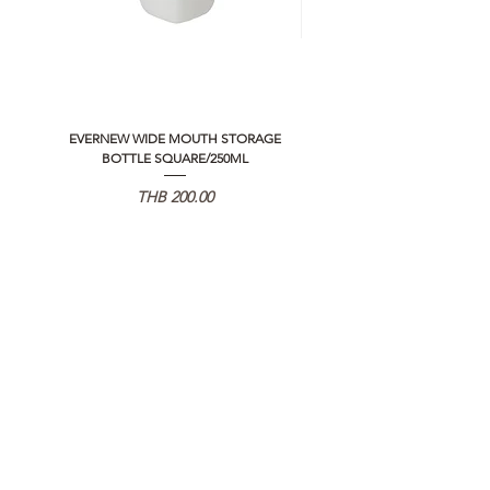
EVERNEW WIDE MOUTH STORAGE
5050 WORKSHOP SILICON C
BOTTLE SQUARE/250ML
REMOTE CONTROLLER 2.0
Price
THB 200.00