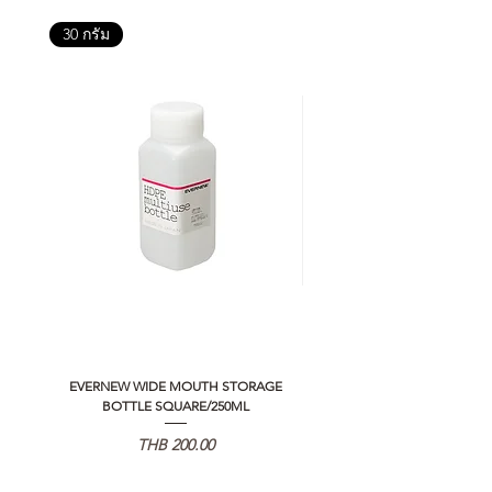
30 กรัม
EVERNEW WIDE MOUTH STORAGE
5050 WORKSHOP SILICON C
BOTTLE SQUARE/250ML
REMOTE CONTROLLER 2.0
Price
THB 200.00