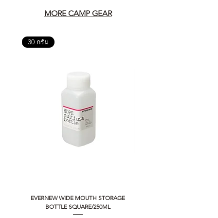
MORE CAMP GEAR
30 กรัม
EVERNEW WIDE MOUTH STORAGE
5050 WORKSHOP SILICON C
BOTTLE SQUARE/250ML
REMOTE CONTROLLER 2.0