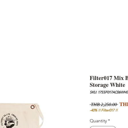
AND
SNOW PEAK
DoD
BAREBONES
CAMP Blog
HOTEL
ค้นหาสิน
Filter017 Mix 
Storage White
SKU: 17SSF017AC06WH0
Regu
THB
 THB 2,250.00 
Pric
-40% !! Filter017 !!
Quantity
*