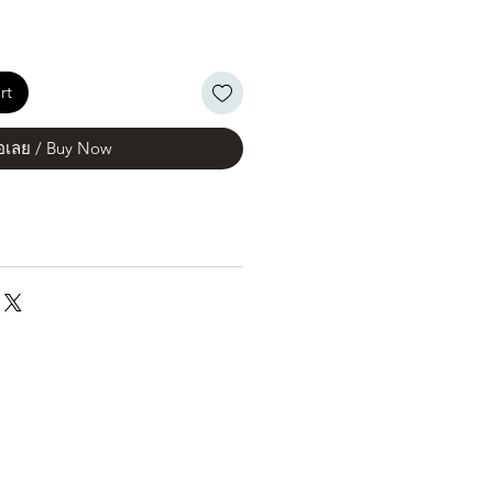
rt
้อเลย / Buy Now