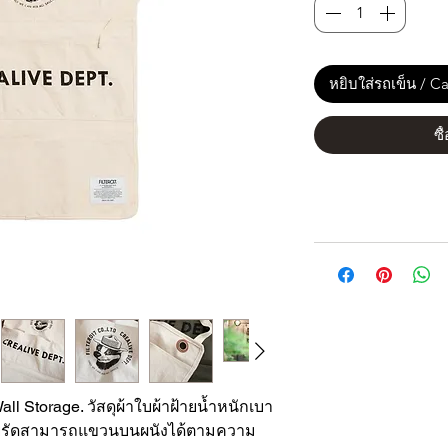
หยิบใส่รถเข็น / Ca
ซื
ll Storage. วัสดุผ้าใบผ้าฝ้ายน้ำหนักเบา
รัดสามารถแขวนบนผนังได้ตามความ