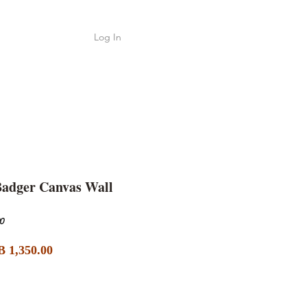
Log In
Shop
ค้า
Badger Canvas Wall
0
Sale
lar
 1,350.00
Price
e