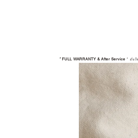
*
FULL WARRANTY & After Service
*
มั่นใ