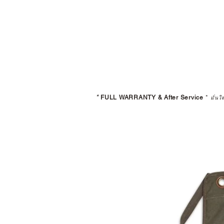
*
FULL WARRANTY & After Service
*
มั่นใ