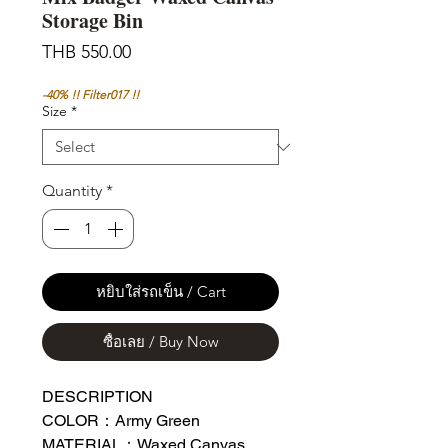
Storage Bin
Price
THB 550.00
-40% !! Filter017 !!
Size
*
Quantity
*
หยิบใส่รถเข็น / Cart
ซื้อเลย / Buy Now
DESCRIPTION
COLOR：Army Green
MATERIAL：Waxed Canvas