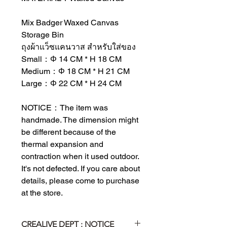
Mix Badger Waxed Canvas
Storage Bin
ถุงผ้าแว็ซแคนวาส สำหรับใส่ของ
Small：Φ 14 CM * H 18 CM
Medium：Φ 18 CM * H 21 CM
Large：Φ 22 CM * H 24 CM
NOTICE：The item was
handmade. The dimension might
be different because of the
thermal expansion and
contraction when it used outdoor.
It's not defected. If you care about
details, please come to purchase
at the store.
CREALIVE DEPT : NOTICE