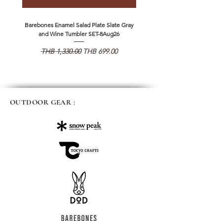
Barebones Enamel Salad Plate Slate Gray
NANGA Canyon Rope Long 
and Wine Tumbler SET-8Aug26
Regular Price
Sale Price
Regular Price
THB 1,330.00
THB 699.00
THB 1,890.00
OUTDOOR GEAR :