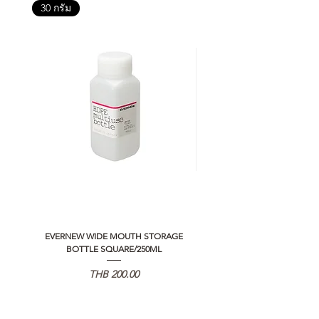
30 กรัม
EVERNEW WIDE MOUTH STORAGE
5050 WORKSHOP SILICON C
BOTTLE SQUARE/250ML
REMOTE CONTROLLER 2.0
Price
THB 200.00