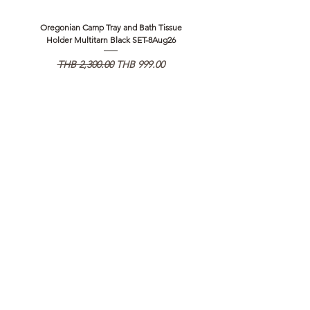
Oregonian Camp Tray and Bath Tissue
EVERNEW WIDE MOUTH S
Holder Multitarn Black SET-8Aug26
Regular Price
Sale Price
THB 2,300.00
THB 999.00