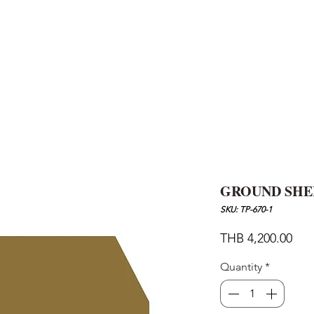
AND
SNOW PEAK
DoD
BAREBONES
CAMP Blog
HOTEL
ค้นหาสิน
GROUND SHE
SKU: TP-670-1
Pric
THB 4,200.00
Quantity
*