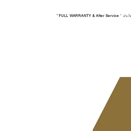
*
FULL WARRANTY & After Service
*
มั่นใ