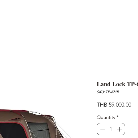
AND
SNOW PEAK
DoD
BAREBONES
CAMP Blog
HOTEL
ค้นหาสิน
Land Lock TP-
SKU: TP-671R
Pr
THB 59,000.00
Quantity
*