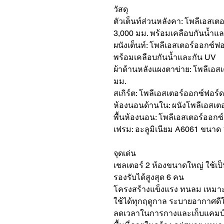
วัสดุ
ตัวเต็นท์ส่วนหลังคา: โพลีเอสเต
3,000 มม. พร้อมเคลือบกันน้ำแ
ผนังเต็นท์: โพลีเอสเตอร์ออกซ์ฟ
พร้อมเคลือบกันน้ำและกัน UV
ผ้าด้านหลังแผงตาข่าย: โพลีเอส
มม.
สเกิร์ต: โพลีเอสเตอร์ออกซ์ฟอร์
ห้องนอนด้านใน: ผนังโพลีเอสเต
พื้นห้องนอน: โพลีเอสเตอร์ออกซ
เฟรม: อะลูมิเนียม A6061 ขนาด
จุดเด่น
เชลเตอร์ 2 ห้องขนาดใหญ่ ใช้เป็
รองรับได้สูงสุด 6 คน
โครงสร้างแข็งแรง ทนลม เหมาะก
ใช้ได้ทุกฤดูกาล ระบายอากาศดี
ลดเวลาในการกางและเก็บแคมป