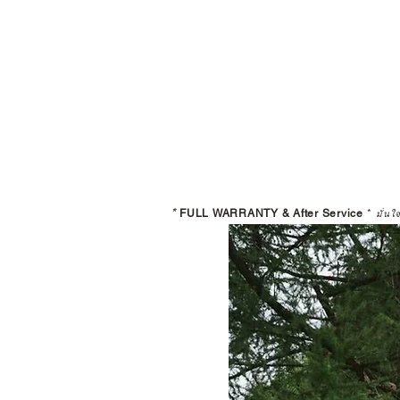
*
FULL WARRANTY & After Service
*
มั่นใ