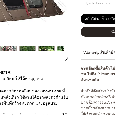
Only 6 left in stock
หยิบใส่รถเข็น / Ca
ซื
Warranty สินค้าม
การเลือกซื้อสินค้า ไม
P-671R
รวมไปถึง “ประสบกา
ยอดนิยม ใช้ได้ทุกฤดูกาล
ด้วยเช่นกัน
สินค้าที่จัดจำหน่า
ุ่นคลาสสิกยอดนิยมของ Snow Peak ที่
ตัวแทนจำหน่ายที่ได้
้ในหลังเดียว ใช้งานได้อย่างลงตัวสำหรับ
มาพร้อมการรับประกั
ารพื้นที่กว้าง สะดวก และอยู่สบาย
ขายที่ถูกต้องตามมา
ให้คำแนะนำ การดูแล