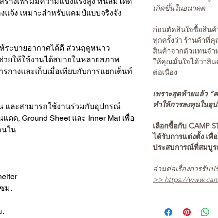
งสร้างเฟรมมีความแข็งแรงสูง ทนลมได้ดี
เกิดขึ้นในอนาคต
งแจ้ง เหมาะสำหรับแคมป์แบบจริงจัง
ก่อนตัดสินใจซื้อสิ
ทุกครั้งว่า ร้านค้าที่
ห้ระบายอากาศได้ดี ส่วนฤดูหนาว
สินค้าจากตัวแทนจำหน
ด ช่วยให้ใช้งานได้สบายในหลายสภาพ
ให้คุณมั่นใจได้ว่าสิน
ารกางและเก็บเมื่อเทียบกับการแยกเต็นท์
ต่อเนื่อง
เพราะสุดท้ายแล้ว “คว
ทำให้การลงทุนในอุปกร
 6 คน และสามารถใช้งานร่วมกับอุปกรณ์
ันแดด, Ground Sheet และ Inner Mat เพื่อ
เลือกซื้อกับ CAMP S
้านใน
ได้รับการแต่งตั้ง เพื่
ประสบการณ์ที่สมบู
อ่านต่อเรื่องการรับปร
helter
>>
https://www.cam
 ซม.
ม.