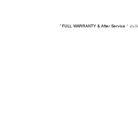
*
FULL WARRANTY & After Service
*
มั่นใ