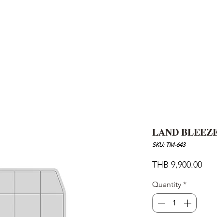
AND
SNOW PEAK
DoD
BAREBONES
CAMP Blog
HOTEL
ค้นหาสิน
LAND BLEEZE
SKU: TM-643
Pric
THB 9,900.00
Quantity
*