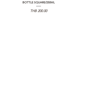
BOTTLE SQUARE/250ML
REMOTE CONTROLLER 2.0
Price
THB 200.00