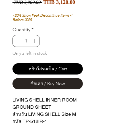
Sale
Regular
THB 3,120.00
 THB 3,900.00 
Price
Price
- 20% Snow Peak Discontinue Items <
Before 2025
Quantity
*
Only 2 left in stock
หยิบใส่รถเข็น / Cart
ซื้อเลย / Buy Now
LIVING SHELL INNER ROOM
GROUND SHEET
สำหรับ LIVING SHELL Size M
รหัส TP-512IR-1