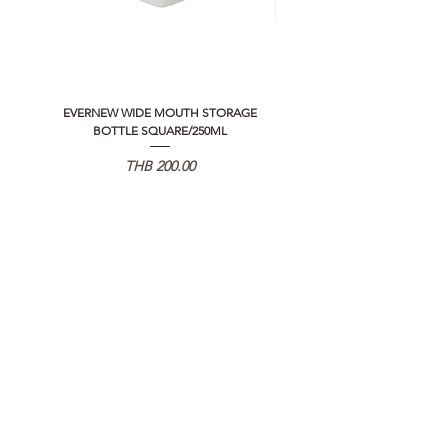
EVERNEW WIDE MOUTH STORAGE
5050 WORKSHOP SILICON C
BOTTLE SQUARE/250ML
REMOTE CONTROLLER 2.0
Price
THB 200.00