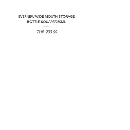
EVERNEW WIDE MOUTH STORAGE
5050 WORKSHOP SILICON C
BOTTLE SQUARE/250ML
REMOTE CONTROLLER 2.0
Price
THB 200.00