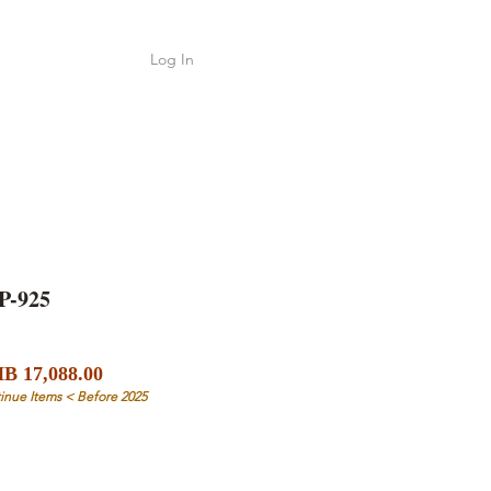
Log In
Shop
ค้า
P-925
Sale
ular
B 17,088.00
Price
ce
inue Items < Before 2025