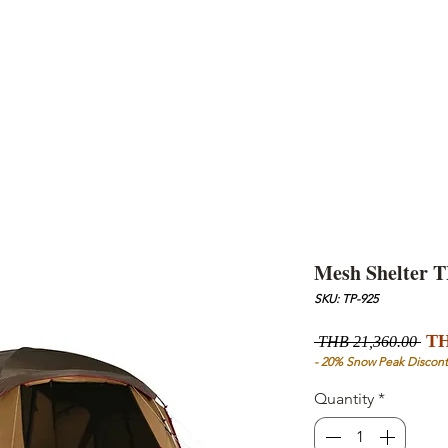
AND
SNOW PEAK
DoD
BAREBONES
CAMP Blog
HOTEL
ค้นหาสิน
Mesh Shelter T
SKU: TP-925
Reg
TH
 THB 21,360.00 
Pri
- 20% Snow Peak Discont
Quantity
*