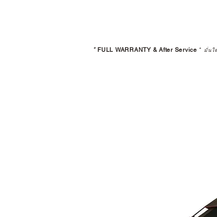
*
FULL WARRANTY & After Service
*
มั่นใ