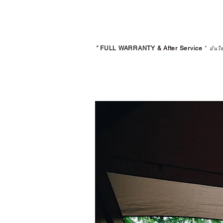
*
FULL WARRANTY & After Service
*
มั่นใ