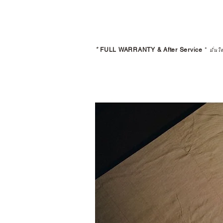
*
FULL WARRANTY & After Service
*
มั่นใ