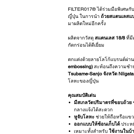
FILTER017® ได้ร่วมมือพิเศษกั
ญี่ปุ่น ในการนำ
ถ้วยสแตนเลสแบ
มาผลิตใหม่อีกครั้ง
ผลิตจากวัสดุ
สแตนเลส 18/8
ที่
กัดกร่อนได้ดีเยี่ยม
ตกแต่งด้วยลายโลโก้แบรนด์ผ่า
embossing)
สะท้อนถึงความชำ
Tsubame-Sanjo จังหวัด Niigat
โลหะของญี่ปุ่น
คุณสมบัติเด่น
มีสเกลวัดปริมาตรที่ขอบถ้วย
ช
กลางแจ้งได้สะดวก
หูจับโลหะ
ช่วยให้ถือหรือแข
ออกแบบให้ซ้อนเก็บได้
ประหยั
เหมาะทั้งสำหรับ
ใช้งานในบ้