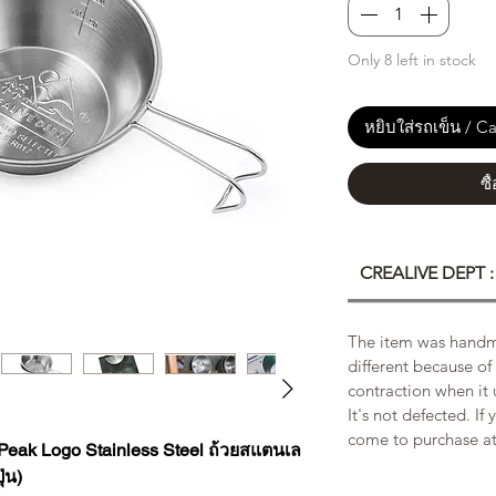
Only 8 left in stock
หยิบใส่รถเข็น / Ca
ซื
CREALIVE DEPT 
The item was handm
different because o
contraction when it
It's not defected. If
come to purchase at 
 Peak Logo Stainless Steel ถ้วยสแตนเล
่น)