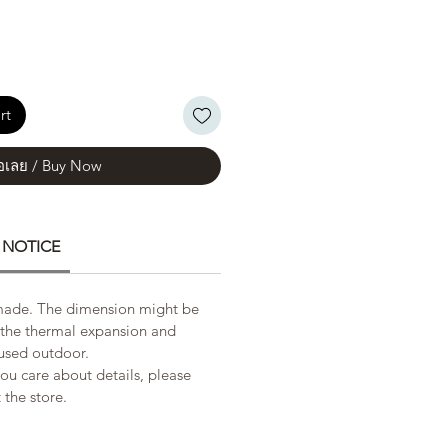
rt
้อเลย / Buy Now
: NOTICE
ade. The dimension might be
f the thermal expansion and
 used outdoor.
 you care about details, please
the store.