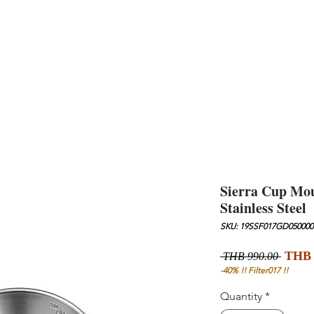
AND
SNOW PEAK
DoD
BAREBONES
CAMP Blog
HOTEL
ค้นหาสิน
Sierra Cup Mo
Stainless Steel
SKU: 19SSF017GD050000
Regul
THB 
 THB 990.00 
Price
-40% !! Filter017 !!
Quantity
*