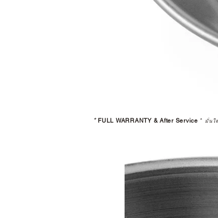
*
FULL WARRANTY & After Service
*
มั่นใ