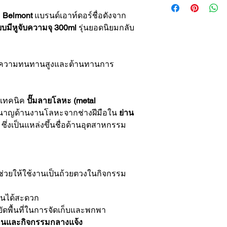
บ
Belmont
แบรนด์เอาท์ดอร์ชื่อดังจาก
บมีหูจับความจุ 300ml
รุ่นยอดนิยมกลับ
มีความทนทานสูงและต้านทานการ
นเทคนิค
ปั๊มลายโลหะ (metal
นาญด้านงานโลหะจากช่างฝีมือใน
ย่าน
a
ซึ่งเป็นแหล่งขึ้นชื่อด้านอุตสาหกรรม
่วยให้ใช้งานเป็นถ้วยตวงในกิจกรรม
วนได้สะดวก
ดพื้นที่ในการจัดเก็บและพกพา
านและกิจกรรมกลางแจ้ง