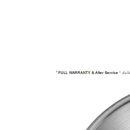
*
FULL WARRANTY & After Service
*
มั่นใ