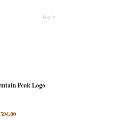
Log In
Shop
ค้า
untain Peak Logo
Sale
ar
594.00
Price