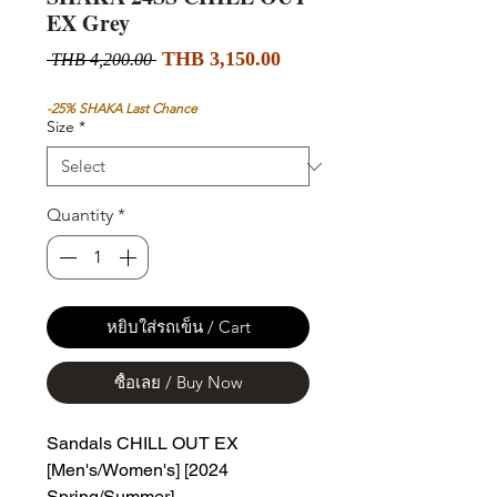
EX Grey
Sale
Regular
THB 3,150.00
 THB 4,200.00 
Price
Price
-25% SHAKA Last Chance
Size
*
Quantity
*
หยิบใส่รถเข็น / Cart
ซื้อเลย / Buy Now
Sandals CHILL OUT EX
[Men's/Women's] [2024
Spring/Summer]