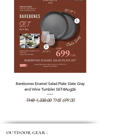
Barebones Enamel Salad Plate Slate Gray
NANGA Canyon Rope Long 
and Wine Tumbler SET-8Aug26
Regular Price
Sale Price
Regular Price
THB 1,330.00
THB 699.00
THB 1,890.00
OUTDOOR GEAR :