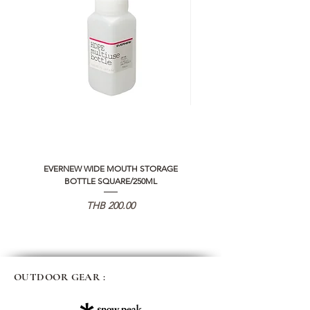
EVERNEW WIDE MOUTH STORAGE
5050 WORKSHOP SILICON C
BOTTLE SQUARE/250ML
REMOTE CONTROLLER 2.0
Price
THB 200.00
OUTDOOR GEAR :