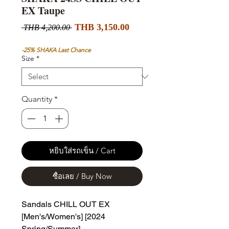
EX Taupe
Sale
Regular
THB 3,150.00
 THB 4,200.00 
Price
Price
-25% SHAKA Last Chance
Size
*
Quantity
*
หยิบใส่รถเข็น / Cart
ซื้อเลย / Buy Now
Sandals CHILL OUT EX
[Men's/Women's] [2024
Spring/Summer]