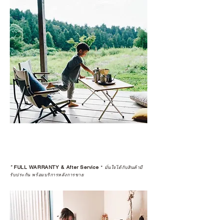
เลือกซื้อกับ CAMP STUDIO หรือร้าน
ตัวแทนจำหน่ายที่ได้รับการแต่งตั้ง
เพื่อให้คุณได้รับทั้งสินค้า และ
ประสบการณ์ที่สมบูรณ์แบบในระยะ
ยาว
อ่านต่อเรื่องการรับประกันสินค้าได้
ตรงนี้
>>
https://www.campstudio.co.th/
warranty
*
FULL WARRANTY & After Service
*
มั่นใจได้กับสินค้ามี
รับประกัน พร้อมบริการหลังการขาย