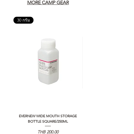
MORE CAMP GEAR
30 กรัม
EVERNEW WIDE MOUTH STORAGE
5050 WORKSHOP SILICON C
BOTTLE SQUARE/250ML
REMOTE CONTROLLER 2.0
Price
THB 200.00