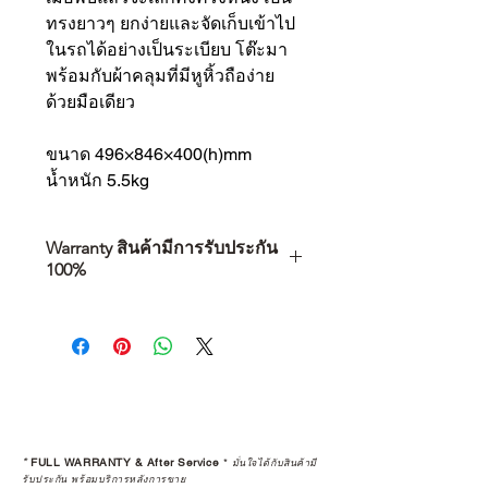
ทรงยาวๆ ยกง่ายและจัดเก็บเข้าไป
ในรถได้อย่างเป็นระเบียบ โต๊ะมา
พร้อมกับผ้าคลุมที่มีหูหิ้วถือง่าย
ด้วยมือเดียว
ขนาด 496×846×400(h)mm
น้ำหนัก 5.5kg
Warranty สินค้ามีการรับประกัน
100%
การเลือกซื้อสินค้า ไม่ได้จบแค่วันที่
คุณตัดสินใจซื้อ แต่รวมไปถึง
“ประสบการณ์หลังการใช้งาน” ใน
ระยะยาวด้วยเช่นกัน
สินค้าที่จัดจำหน่ายโดย CAMP
STUDIO และร้านตัวแทนจำหน่ายที่
*
FULL WARRANTY & After Service
*
มั่นใจได้กับสินค้ามี
ได้รับการแต่งตั้งอย่างเป็นทางการ จะ
รับประกัน พร้อมบริการหลังการขาย