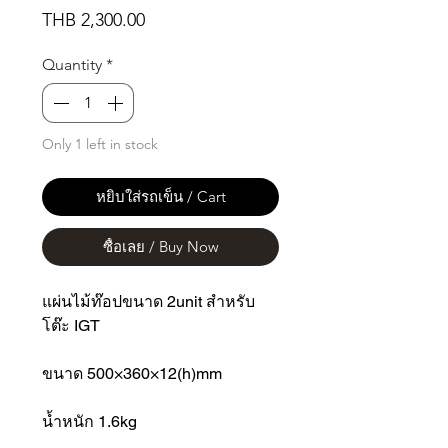
Price
THB 2,300.00
Quantity
*
Only 1 left in stock
หยิบใส่รถเข็น / Cart
ซื้อเลย / Buy Now
แผ่นไม้ท๊อปขนาด 2unit สำหรับ
โต๊ะ IGT
ขนาด 500×360×12(h)mm
น้ำหนัก 1.6kg