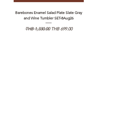
Barebones Enamel Salad Plate Slate Gray
NANGA Canyon Rope Long 
and Wine Tumbler SET-8Aug26
Regular Price
Sale Price
Regular Price
THB 1,330.00
THB 699.00
THB 1,890.00