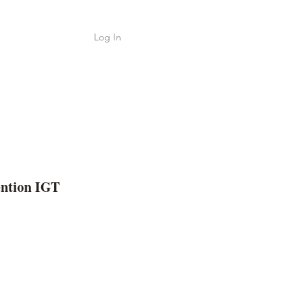
Log In
Shop
ค้า
ention IGT
ice