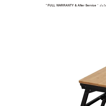
*
FULL WARRANTY & After Service
*
มั่นใ