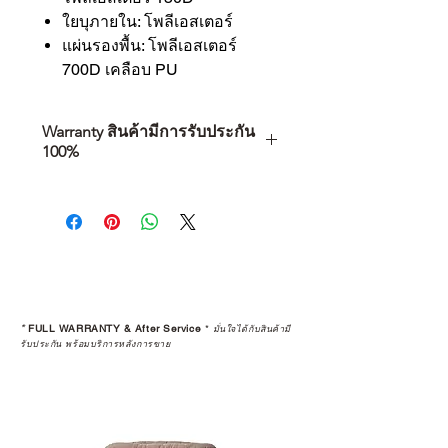
ใยบุภายใน: โพลีเอสเตอร์
แผ่นรองพื้น: โพลีเอสเตอร์
700D เคลือบ PU
Warranty สินค้ามีการรับประกัน
100%
การเลือกซื้อสินค้า ไม่ได้จบแค่วันที่
คุณตัดสินใจซื้อ แต่รวมไปถึง
“ประสบการณ์หลังการใช้งาน” ใน
ระยะยาวด้วยเช่นกัน
สินค้าที่จัดจำหน่ายโดย CAMP
STUDIO และร้านตัวแทนจำหน่ายที่
*
FULL WARRANTY & After Service
*
มั่นใจได้กับสินค้ามี
ได้รับการแต่งตั้งอย่างเป็นทางการ จะ
รับประกัน พร้อมบริการหลังการขาย
มาพร้อมการรับประกันที่ชัดเจน และ
การบริการหลังการขายที่ถูกต้องตาม
มาตรฐานของแบรนด์ ไม่ว่าจะ
เป็นการให้คำแนะนำ การดูแลสินค้า