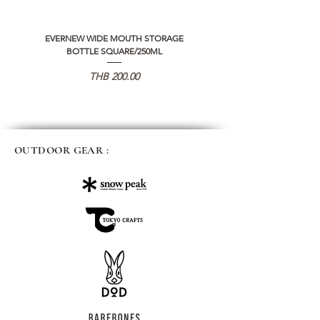
EVERNEW WIDE MOUTH STORAGE
5050 WORKSHOP SILICON C
BOTTLE SQUARE/250ML
REMOTE CONTROLLER 2.0
Price
THB 200.00
OUTDOOR GEAR :