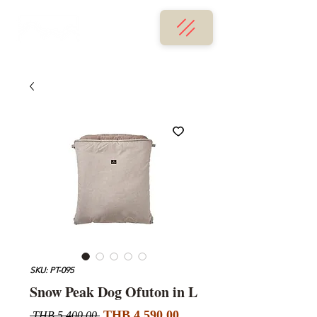
SKU: PT-095
Snow Peak Dog Ofuton in L
Sale
Regular
THB 4,590.00
 THB 5,400.00 