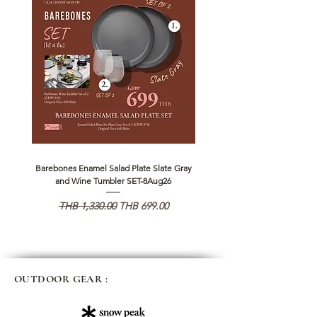
Barebones Enamel Salad Plate Slate Gray
NANGA Canyon Rope Long 
and Wine Tumbler SET-8Aug26
Regular Price
Sale Price
Regular Price
THB 1,330.00
THB 699.00
THB 1,890.00
OUTDOOR GEAR :