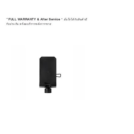
เพราะสุดท้ายแล้ว “ความสบายใจ
หลังการซื้อ” คือสิ่งที่ทำให้การลงทุน
*
FULL WARRANTY & After Service
*
ในอุปกรณ์ที่คุณรัก มีคุณค่าอย่าง
มั่นใจได้กับสินค้ามี
รับประกัน พร้อมบริการหลังการขาย
แท้จริง
เลือกซื้อกับ CAMP STUDIO หรือร้าน
ตัวแทนจำหน่ายที่ได้รับการแต่งตั้ง
เพื่อให้คุณได้รับทั้งสินค้า และ
ประสบการณ์ที่สมบูรณ์แบบในระยะ
ยาว
อ่านต่อเรื่องการรับประกันสินค้าได้
ตรงนี้
>>
https://www.campstudio.co.th/
warranty