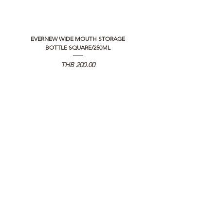
EVERNEW WIDE MOUTH STORAGE
5050 WORKSHOP SILICON C
BOTTLE SQUARE/250ML
REMOTE CONTROLLER 2.0
Price
THB 200.00