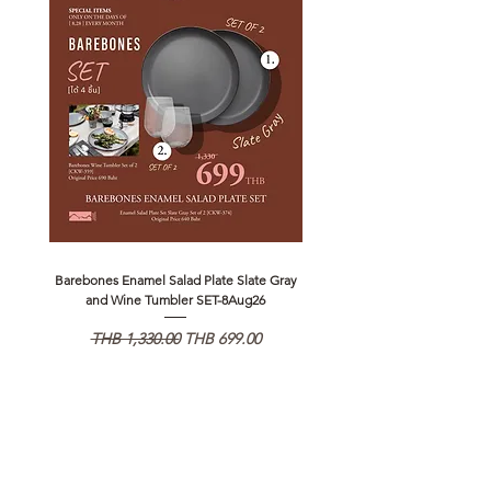
Barebones Enamel Salad Plate Slate Gray
NANGA Canyon Rope Long 
and Wine Tumbler SET-8Aug26
Regular Price
Sale Price
Regular Price
THB 1,330.00
THB 699.00
THB 1,890.00