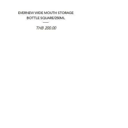
EVERNEW WIDE MOUTH STORAGE
5050 WORKSHOP SILICON C
BOTTLE SQUARE/250ML
REMOTE CONTROLLER 2.0
Price
THB 200.00