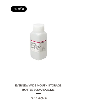
30 กรัม
EVERNEW WIDE MOUTH STORAGE
5050 WORKSHOP SILICON C
BOTTLE SQUARE/250ML
REMOTE CONTROLLER 2.0
Price
THB 200.00