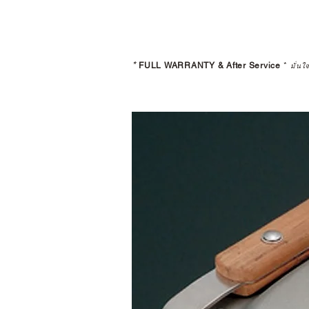
*
FULL WARRANTY & After Service
*
มั่นใ