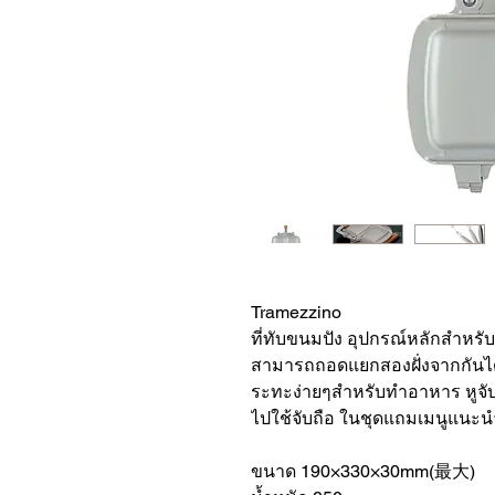
Tramezzino
ที่ทับขนมปัง อุปกรณ์หลักสำหรับ
สามารถถอดแยกสองฝั่งจากกันได
ระทะง่ายๆสำหรับทำอาหาร หูจั
ไปใช้จับถือ ในชุดแถมเมนูแน
ขนาด 190×330×30mm(最大)