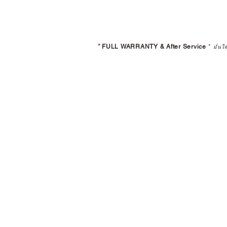
*
FULL WARRANTY & After Service
*
มั่นใ