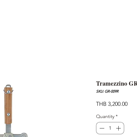
AND
SNOW PEAK
DoD
BAREBONES
CAMP Blog
HOTEL
ค้นหาสิน
Tramezzino G
SKU: GR-009R
Pric
THB 3,200.00
Quantity
*