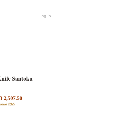
Log In
Shop
ค้า
Knife Santoku
Sale
lar
 2,507.50
Price
e
inue 2025