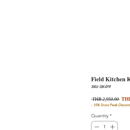
AND
SNOW PEAK
DoD
BAREBONES
CAMP Blog
HOTEL
ค้นหาสิน
Field Kitchen 
SKU: GK-019
Regu
THB
 THB 2,950.00 
Pric
- 15% Snow Peak Discont
Quantity
*