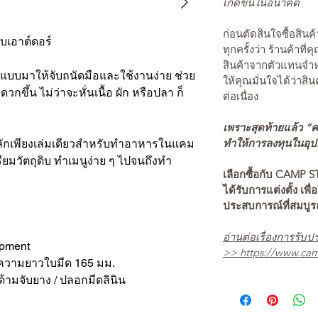
เกิดขึ้นในอนาคต
ก่อนตัดสินใจซื้อสิ
เอาต์ดอร์
ทุกครั้งว่า ร้านค้าที่
สินค้าจากตัวแทนจำหน
บบมาให้จับถนัดมือและใช้งานง่าย ช่วย
ให้คุณมั่นใจได้ว่าสิน
ขึ้น ไม่ว่าจะหั่นเนื้อ ผัก หรือปลา ก็
ต่อเนื่อง
เพราะสุดท้ายแล้ว “คว
ทำให้การลงทุนในอุปกร
ลักเพียงเล่มเดียวสำหรับทำอาหารในแคม
ียมวัตถุดิบ ทำเมนูง่าย ๆ ไปจนถึงทำ
เลือกซื้อกับ CAMP S
ได้รับการแต่งตั้ง เพื่
ประสบการณ์ที่สมบู
อ่านต่อเรื่องการรับปร
ipment
>>
https://www.cam
ความยาวใบมีด 165 มม.
ด้ามจับยาง / ปลอกมีดลินิน