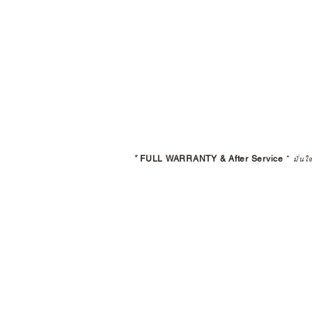
*
FULL WARRANTY & After Service
*
มั่นใ