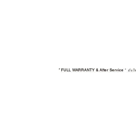
*
FULL WARRANTY & After Service
*
มั่นใ