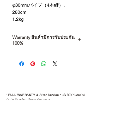
φ30mmパイプ（4本継）、
280cm
1.2kg
Warranty สินค้ามีการรับประกัน
100%
การเลือกซื้อสินค้า ไม่ได้จบแค่วันที่
คุณตัดสินใจซื้อ แต่รวมไปถึง
“ประสบการณ์หลังการใช้งาน” ใน
ระยะยาวด้วยเช่นกัน
สินค้าที่จัดจำหน่ายโดย CAMP
STUDIO และร้านตัวแทนจำหน่ายที่
*
FULL WARRANTY & After Service
*
มั่นใจได้กับสินค้ามี
ได้รับการแต่งตั้งอย่างเป็นทางการ จะ
รับประกัน พร้อมบริการหลังการขาย
มาพร้อมการรับประกันที่ชัดเจน และ
การบริการหลังการขายที่ถูกต้องตาม
มาตรฐานของแบรนด์ ไม่ว่าจะ
เป็นการให้คำแนะนำ การดูแลสินค้า