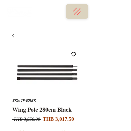
SKU: TP-001BK
Wing Pole 280cm Black
Sale
Regular
THB 3,017.50
 THB 3,550.00 
Price
Price