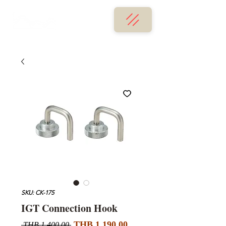
SKU: CK-175
IGT Connection Hook
Sale
Regular
THB 1,190.00
 THB 1,400.00 