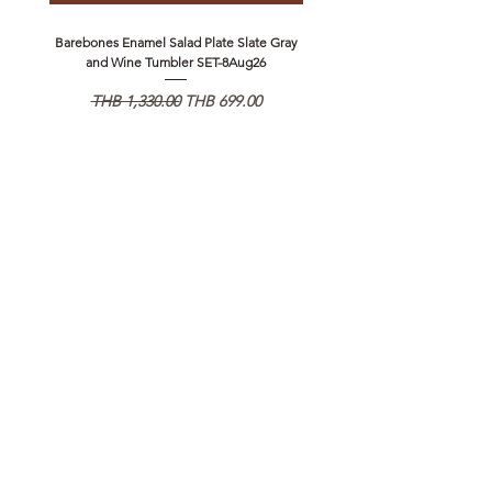
Barebones Enamel Salad Plate Slate Gray
NANGA Canyon Rope Long 
and Wine Tumbler SET-8Aug26
Regular Price
Sale Price
Regular Price
THB 1,330.00
THB 699.00
THB 1,890.00