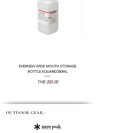
EVERNEW WIDE MOUTH STORAGE
5050 WORKSHOP SILICON C
BOTTLE SQUARE/250ML
REMOTE CONTROLLER 2.0
Price
THB 200.00
OUTDOOR GEAR :