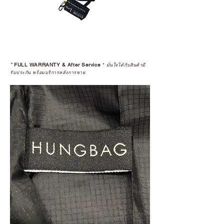
*
FULL WARRANTY & After Service
*
มั่นใจได้กับสินค้ามี
รับประกัน พร้อมบริการหลังการขาย