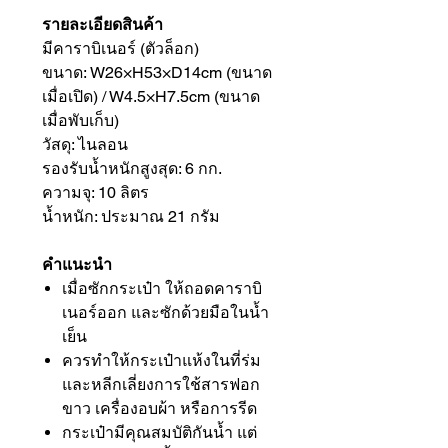
รายละเอียดสินค้า
มีคาราบิเนอร์ (ตัวล็อก)
ขนาด: W26×H53×D14cm (ขนาด
เมื่อเปิด) / W4.5×H7.5cm (ขนาด
เมื่อพับเก็บ)
วัสดุ: ไนลอน
รองรับน้ำหนักสูงสุด: 6 กก.
ความจุ: 10 ลิตร
น้ำหนัก: ประมาณ 21 กรัม
คำแนะนำ
เมื่อซักกระเป๋า ให้ถอดคาราบิ
เนอร์ออก และซักด้วยมือในน้ำ
เย็น
ควรทำให้กระเป๋าแห้งในที่ร่ม
และหลีกเลี่ยงการใช้สารฟอก
ขาว เครื่องอบผ้า หรือการรีด
กระเป๋ามีคุณสมบัติกันน้ำ แต่