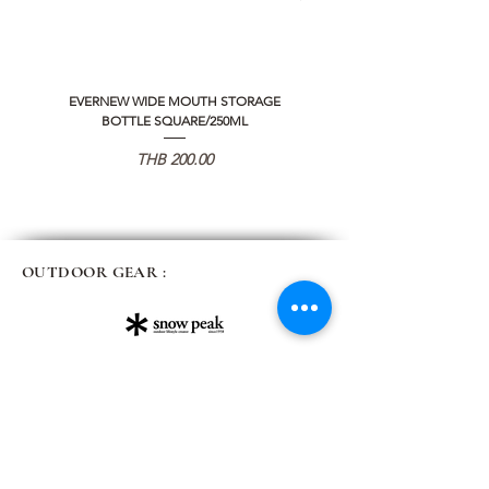
EVERNEW WIDE MOUTH STORAGE
5050 WORKSHOP SILICON C
BOTTLE SQUARE/250ML
REMOTE CONTROLLER 2.0
Price
THB 200.00
OUTDOOR GEAR :