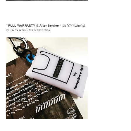
*
FULL WARRANTY & After Service
*
มั่นใจได้กับสินค้ามี
รับประกัน พร้อมบริการหลังการขาย