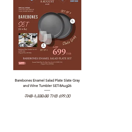
Barebones Enamel Salad Plate Slate Gray
NANGA Canyon Rope Long 
and Wine Tumbler SET-8Aug26
Regular Price
Sale Price
Regular Price
THB 1,330.00
THB 699.00
THB 1,890.00