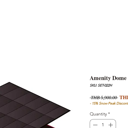
AND
SNOW PEAK
DoD
BAREBONES
CAMP Blog
HOTEL
ค้นหาสิน
Amenity Dome 
SKU: SET-022H
Regu
THB
 THB 5,900.00 
Pric
- 15% Snow Peak Discont
Quantity
*