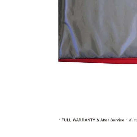
*
FULL WARRANTY & After Service
*
มั่นใ