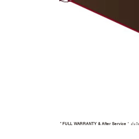
*
FULL WARRANTY & After Service
*
มั่นใ