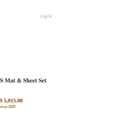
Log In
Shop
ค้า
S Mat & Sheet Set
Sale
lar
 5,015.00
Price
e
inue 2025