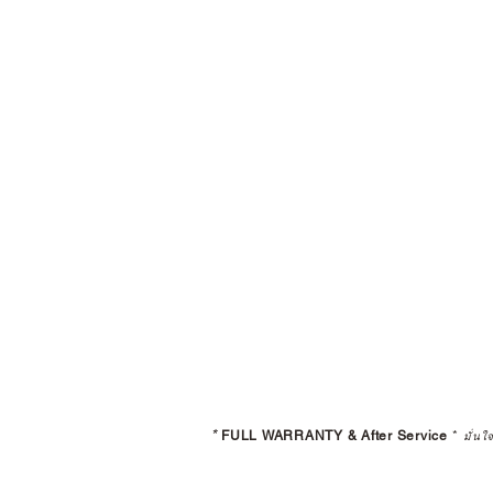
*
FULL WARRANTY & After Service
*
มั่นใ