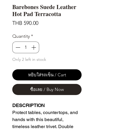
Barebones Suede Leather
Hot Pad Terracotta
Price
THB 590.00
Quantity
*
Only 2 left in stock
หยิบใส่รถเข็น / Cart
ซื้อเลย / Buy Now
DESCRIPTION
Protect tables, countertops, and
hands with this beautiful,
timeless leather trivet. Double