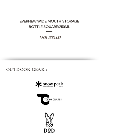
EVERNEW WIDE MOUTH STORAGE
5050 WORKSHOP SILICON C
BOTTLE SQUARE/250ML
REMOTE CONTROLLER 2.0
Price
THB 200.00
OUTDOOR GEAR :