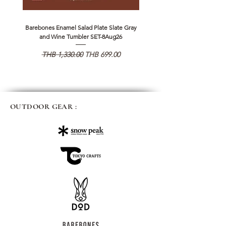
Barebones Enamel Salad Plate Slate Gray
NANGA Canyon Rope Long 
and Wine Tumbler SET-8Aug26
Regular Price
Sale Price
Regular Price
THB 1,330.00
THB 699.00
THB 1,890.00
OUTDOOR GEAR :