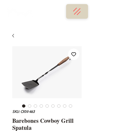
SKU: CKW-463
Barebones Cowboy Grill
Spatula