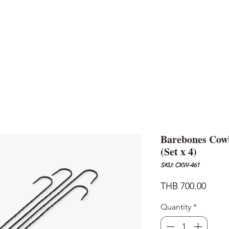
AND
SNOW PEAK
DoD
BAREBONES
CAMP Blog
HOTEL
ค้นหาสิน
Barebones Cowb
(Set x 4)
SKU: CKW-461
Price
THB 700.00
Quantity
*