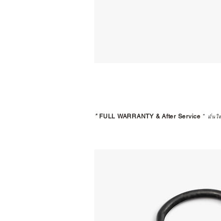
*
FULL WARRANTY & After Service
*
มั่นใ