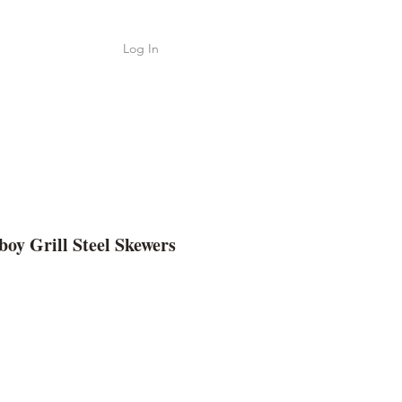
Log In
Shop
ค้า
oy Grill Steel Skewers