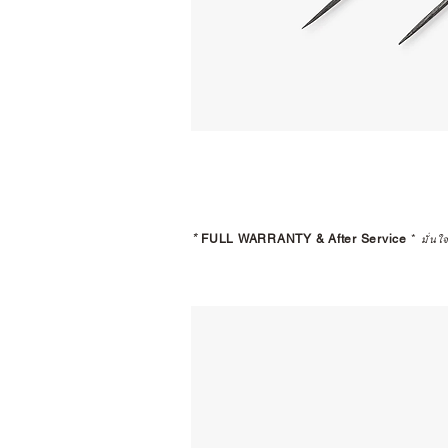
*
FULL WARRANTY & After Service
*
มั่นใ