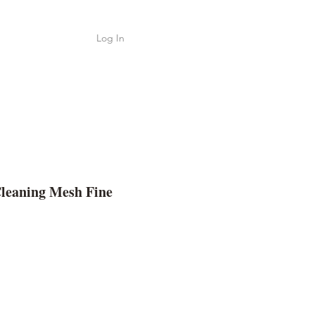
Log In
Shop
ค้า
leaning Mesh Fine
e