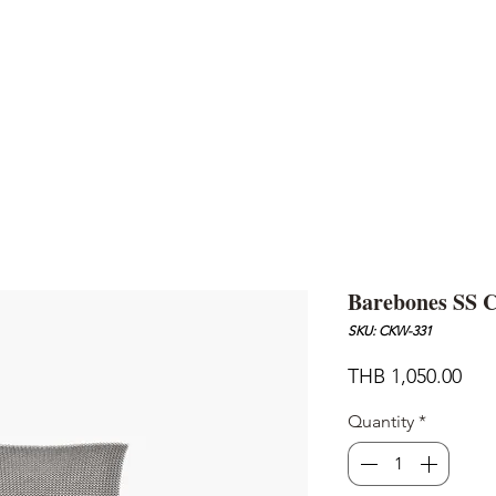
AND
SNOW PEAK
DoD
BAREBONES
CAMP Blog
HOTEL
ค้นหาสิน
Barebones SS C
SKU: CKW-331
Pric
THB 1,050.00
Quantity
*