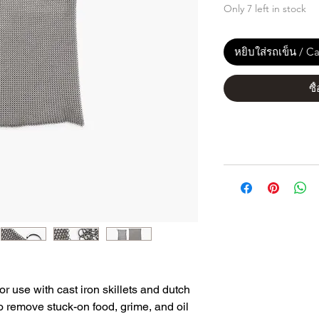
Only 7 left in stock
หยิบใส่รถเข็น / Ca
ซื
r use with cast iron skillets and dutch
o remove stuck-on food, grime, and oil