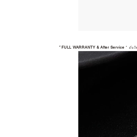
*
FULL WARRANTY & After Service
*
มั่นใ