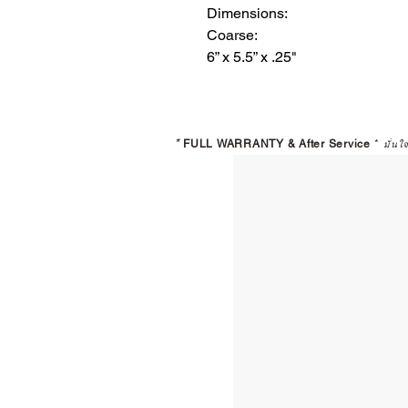
Dimensions:
Coarse:
6” x 5.5” x .25"
*
FULL WARRANTY & After Service
*
มั่นใ