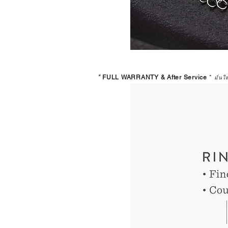
*
FULL WARRANTY & After Service
*
มั่นใ