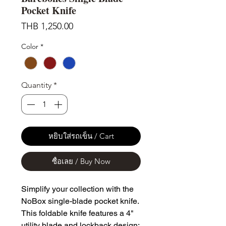
Pocket Knife
Price
THB 1,250.00
Color
*
Quantity
*
หยิบใส่รถเข็น / Cart
ซื้อเลย / Buy Now
Simplify your collection with the
NoBox single-blade pocket knife.
This foldable knife features a 4"
utility blade and lockback design: