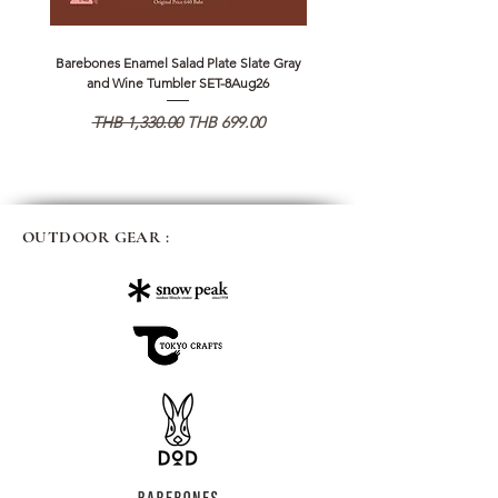
Barebones Enamel Salad Plate Slate Gray
NANGA Canyon Rope Long 
and Wine Tumbler SET-8Aug26
Regular Price
Sale Price
Regular Price
THB 1,330.00
THB 699.00
THB 1,890.00
OUTDOOR GEAR :