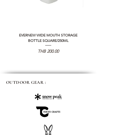
EVERNEW WIDE MOUTH STORAGE
5050 WORKSHOP SILICON C
BOTTLE SQUARE/250ML
REMOTE CONTROLLER 2.0
Price
THB 200.00
OUTDOOR GEAR :