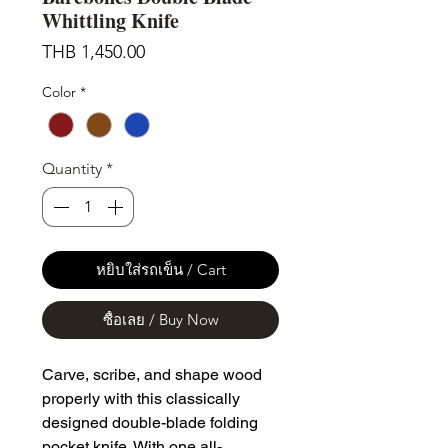
Whittling Knife
Price
THB 1,450.00
Color
*
Quantity
*
หยิบใส่รถเข็น / Cart
ซื้อเลย / Buy Now
Carve, scribe, and shape wood
properly with this classically
designed double-blade folding
pocket knife. With one all-