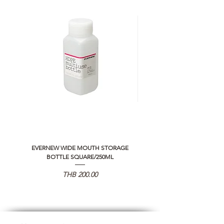
EVERNEW WIDE MOUTH STORAGE
5050 WORKSHOP SILICON C
BOTTLE SQUARE/250ML
REMOTE CONTROLLER 2.0
Price
THB 200.00