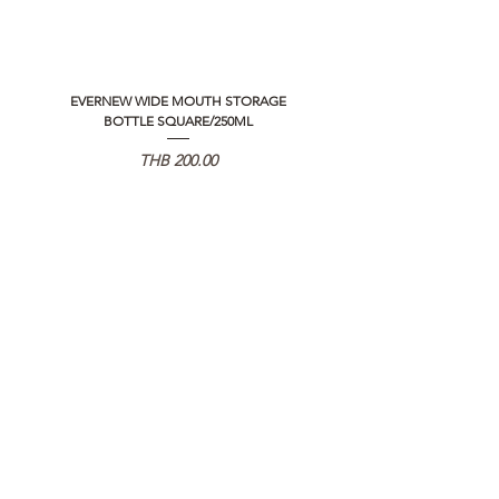
EVERNEW WIDE MOUTH STORAGE
5050 WORKSHOP SILICON C
BOTTLE SQUARE/250ML
REMOTE CONTROLLER 2.0
Price
THB 200.00