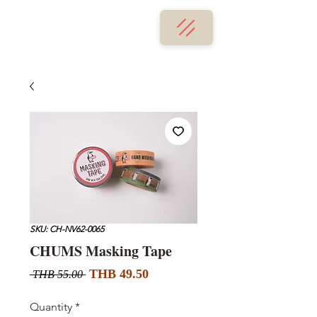
SKU: CH-NV62-0065
CHUMS Masking Tape
Sale
Regular
THB 49.50
 THB 55.00 
Price
Price
Quantity
*