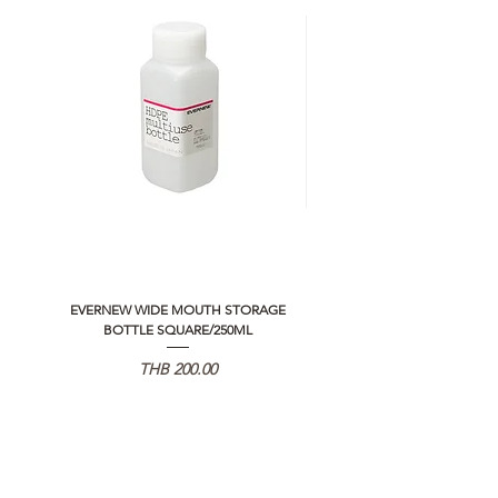
EVERNEW WIDE MOUTH STORAGE
5050 WORKSHOP SILICON C
BOTTLE SQUARE/250ML
REMOTE CONTROLLER 2.0
Price
THB 200.00